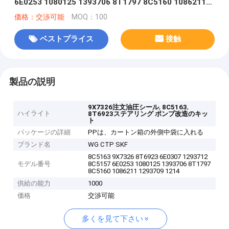
6E0253 1080125 1393706 8T1797 8C5160 1086211
1293709 1214185 1301857 0996998
価格：交渉可能
MOQ：100
ベストプライス
接触
製品の説明
,
,
9X7326注文油圧シール
8C5163
ハイライト
8T6923ステアリング ポンプ改造のキッ
ト
パッケージの詳細
PPは、カートン箱の外側中袋に入れる
ブランド名
WG CTP SKF
8C5163 9X7326 8T6923 6E0307 1293712
モデル番号
8C5157 6E0253 1080125 1393706 8T1797
8C5160 1086211 1293709 1214
供給の能力
1000
価格
交渉可能
多くを見て下さい