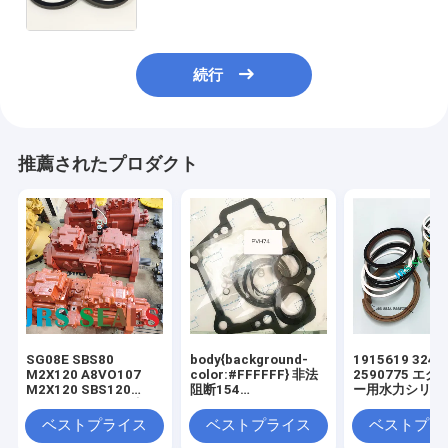
続行
推薦されたプロダクト
SG08E SBS80
body{background-
1915619 3249
M2X120 A8VO107
color:#FFFFFF} 非法
2590775 エ
M2X120 SBS120
阻断154
ー用水力シリン
SBS140 K5V200 水圧
window.onload =
ールキット
ポンプ
function () {
ベストプライス
ベストプライス
ベストプラ
document.getElementById("mainFrame"