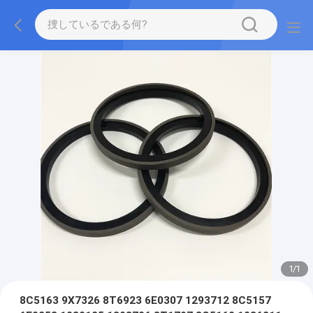
1
/
1
8C5163 9X7326 8T6923 6E0307 1293712 8C5157