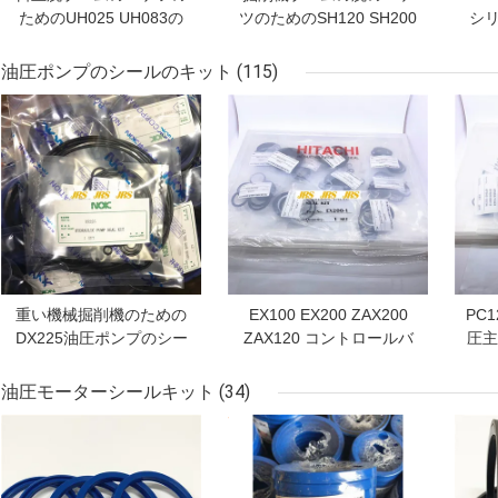
ためのUH025 UH083の
ツのためのSH120 SH200
シ
水圧シリンダのシールの
シリンダー改造のキット
トD
キット
油圧ポンプのシールのキット
(115)
ベストプライス
ベストプライス
ベス
重い機械掘削機のための
EX100 EX200 ZAX200
PC
DX225油圧ポンプのシー
ZAX120 コントロールバ
圧主
ルのキットの使用
ルブシールキット掘削機
キ
油圧メインポンプシール
の
油圧モーターシールキット
(34)
キット掘削機スペアパー
品
ベストプライス
ベストプライス
ベス
ツ