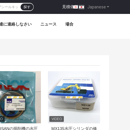
見積依頼
|
Japanese
探す
達に連絡しなさい
ニュース
場合
トプライス
ベストプライス
OSANの掘削機の水圧
MX135水圧シリンダの修