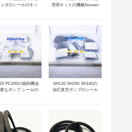
リンダのシールのキッ
理用キットの機械Soosan
X60 7 200 210 300
シリーズ
トプライス
ベストプライス
120 PC200の掘削機油
SH120 SH200 SH160の
要なポンプ シールの
油圧真空ポンプのシール
ットの制御弁のシール
のキットのSumitomoの
キットの掘削機の予備
掘削機
の良質のシールのキッ
トプライス
ベストプライス
ト