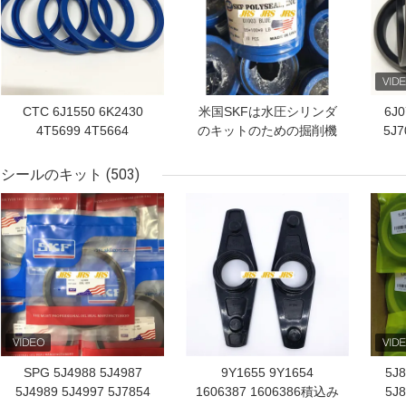
CTC 6J1550 6K2430
米国SKFは水圧シリンダ
6J0
4T5699 4T5664
のキットのための掘削機
5J7
1921159 1449493
オイル シールを増強した
8T8
1438914 2725679
シールのキット
(503)
2332610 2332611
144
ベストプライス
ベストプライス
ベス
1672301 1182716
9X7
1672326 1672330ROD
シール
SPG 5J4988 5J4987
9Y1655 9Y1654
5J8
5J4989 5J4997 5J7854
1606387 1606386積込み
5J8