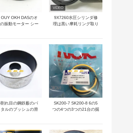
I OUY OKH DASのオ
9X7260水圧シリンダ修
の振動モーター シー
理は黒い摩耗リング取り
のキット油圧ピストン
替えを密封する
シール
トプライス
ベストプライス
の割れ目の鋼鉄薮のバ
SK200-7 SK200-8 6の5
メタルのブッシュの滑
つの4つの3つの21台の掘
の中のPTFEの水圧シ
削機油圧ADJのシールの
ンダのdu bushing
キットはオイル シールの
Metalの外側
キットの水圧シリンダの
トプライス
ベストプライス