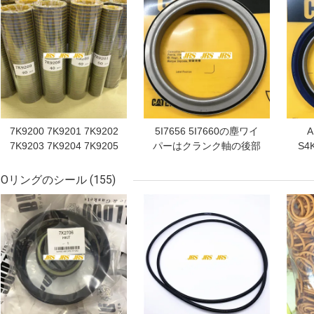
7K9200 7K9201 7K9202
5I7656 5I7660の塵ワイ
A
7K9203 7K9204 7K9205
パーはクランク軸の後部
S4
7K9211 7K9212 9213
適合を3064 3066密封す
製 
7K9214 7K9215 7K9216
る
Oリングのシール
(155)
9X4599 7K9219 7K9220
ベストプライス
ベストプライス
ベス
5p2671 5p2672 5p2