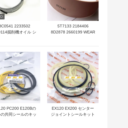
8C0541 2233502
5T7133 2184406
9114掘削機オイル シ
8D2878 2660199 WEAR
ルの摩耗リングWR取
RING WR 8R1016
り替え
3K0109
トプライス
ベストプライス
120 PC200 E120Bの
EX120 EX200 センター
心の共同シールのキッ
ジョイントシールキット
の腕ブームのバケツの
アームブームバケットシ
部品
リンダーシールキット コ