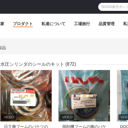
家
プロダクト
私達について
工場旅行
品質管理
私
の製品
水圧シリンダのシールのキット
(872)
ベストプライス
ベストプライス
ベス
日立腕ブームのバケツの
掘削機ブームの腕のバケ
DO