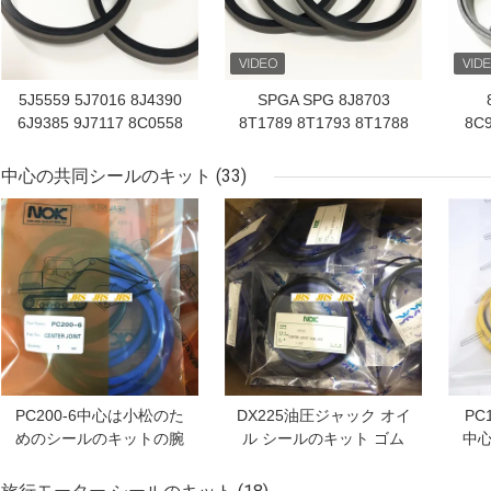
5J5559 5J7016 8J4390
SPGA SPG 8J8703
6J9385 9J7117 8C0558
8T1789 8T1793 8T1788
8C
8J4510 5J4998 8C4935
8T1790 8T1791 8T1792
ー
9J5558 8J8703 4T5174
8T1794 5J4993 5J7013
中心の共同シールのキット
(33)
9J1242 8T0779J5558
6J9354 8J3749 4T8695
ベストプライス
ベストプライス
ベス
4T5174 9J12426
8J8703 4T5173 8T7020
PC200-6中心は小松のた
DX225油圧ジャック オイ
PC
めのシールのキットの腕
ル シールのキット ゴム
中
ブームのバケツ シリンダ
製 カスタマイズされた
ト
ー シールのキットの制御
PU NBR材料