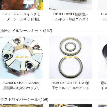
SK60 SK200 スイングモ
EX100 EX200 掘削機シ
OS
ーターシールキット油圧
ールキット加硫ゴムスイ
ーム
ポンプセンタージョイン
ングモーター部品
ル
トスイングオイルシール
油圧オイルシールキット
(257)
トラベルモーター
ベストプライス
ベストプライス
ベス
Sk200-6 Sk250 Sk230の
DKBI DKI VAY LBH DSI油
薮
掘削機のためのカップリ
圧オイル シールのキット
イ
ング アセンブリ25H 30H
ワイパー塵の棒ピストン
走
40H 50H 110H 90H
使用
リ
ダストワイパーシール
(159)
140H 45H 160H 240h
ベストプライス
ベストプライス
ベス