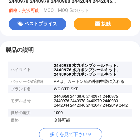
2440978 2440979 2440980 2442044 2442046
2442047 2442049 2442050 2442053 2442054
価格：交渉可能
MOQ：MOQ 5のセット
ベストプライス
接触
製品の説明
,
2440980 水力ポンプシールキット
ハイライト
,
2440976 水力ポンプシールキット
2440969 水力ポンプシールキット
パッケージの詳細
PPは、カートン箱の外側中袋に入れる
ブランド名
WG CTP SKF
2440969 2440970 2440971 2440975
モデル番号
2440976 2440978 2440979 2440980
2442044 2442046 2442047 2442049 2442
供給の能力
1000
価格
交渉可能
多くを見て下さい