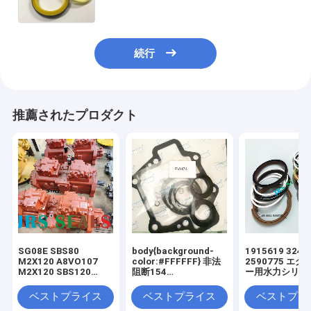
続行
推薦されたプロダクト
SG08E SBS80
body{background-
1915619 3249
M2X120 A8VO107
color:#FFFFFF} 非法
2590775 エ
M2X120 SBS120
阻断154
ー用水力シリン
SBS140 K5V200 水圧
window.onload =
ールキット
ポンプ
function () {
ベストプライス
ベストプライス
ベストプラ
document.getElementById("mainFrame"