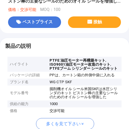
ストン棒の主要なシールのためのオイル シールを増強し
た
価格：交渉可能
MOQ：100
ベストプライス
接触
製品の説明
,
PTFE 油圧モーター再構築キット
ハイライト
,
ISO9001油圧モーター改造のキット
PTFEブーム シリンダー シールのキット
パッケージの詳細
PPは、カートン箱の外側中袋に入れる
ブランド名
WG CTP SKF
掘削機オイル シール米国SKFは水圧シリ
モデル番号
ンダのキット ピストン棒の主要なシール
のためのオイル シールを増強した
供給の能力
1000
価格
交渉可能
多くを見て下さい