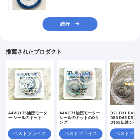
続行
推薦されたプロダクト
A4VG175油圧モータ
A4VG71油圧モーター
D21 D31 D41 D
ー シールのキット
シールのキットのOリ
D53 D65 D51 D
ング
D155伝達シー
ット
ベストプライス
ベストプライス
ベストプラ