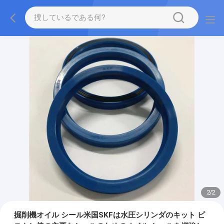
2
/
2
掘削機オイル シール米国SKFは水圧シリンダのキット ピ