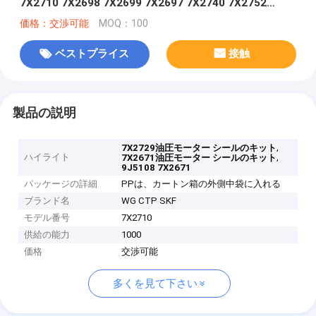
7X2710 7X2698 7X2699 7X2697 7X2740 7X2752
7X2791 8T1373KIT-SEAL
価格：交渉可能
MOQ：100
ベストプライス
接触
製品の説明
,
7X2729油圧モーター シールのキット
ハイライト
,
7X2671油圧モーター シールのキット
9J5108 7X2671
パッケージの詳細
PPは、カートン箱の外側中袋に入れる
ブランド名
WG CTP SKF
モデル番号
7X2710
供給の能力
1000
価格
交渉可能
多くを見て下さい