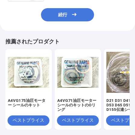
続行
推薦されたプロダクト
A4VG175油圧モータ
A4VG71油圧モーター
D21 D31 D41 D
ー シールのキット
シールのキットのOリ
D53 D65 D51 D
ング
D155伝達シー
ット
ベストプライス
ベストプライス
ベストプラ