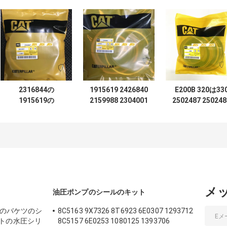
2316844の
1915619 2426840
E200B 320は33
1915619の
2159988 2304001
2502487 250248
2426840のブレー
2316844 E200B
1915619 250248
カのシールのキッ
E320 E320B E320C
1997424本の腕
トE200B E320
E330B E330C
ームのバケツ シ
E320B
E330D E325 E325B
ンダー シールの
E325C E325D
ットの中心シー
のキットをのた
の結合する
メ
ト
油圧ポンプのシールのキット
の腕のバケツのシ
8C5163 9X7326 8T6923 6E0307 1293712
トの水圧シリ
8C5157 6E0253 1080125 1393706