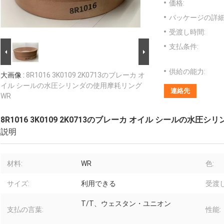
価格:
パッケージの詳細
受渡し時間:
支払条件:
供給の能力:
大画像 :
8R1016 3K0109 2K0713のブレーカ オ
イル シールの水圧シリンダの使用摩耗リング
連絡先
WR
8R1016 3K0109 2K0713のブレーカ オイル シールの水
説明
材料:
WR
色:
サイズ:
利用できる
受渡し
T/T、ウェスタン・ユニオン
支払の言葉:
性能: