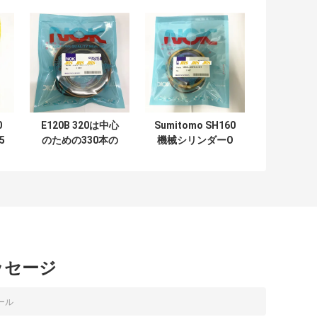
0
E120B 320は中心
Sumitomo SH160
5
のための330本の
機械シリンダーO
6
腕ブームのバケツ
リングの腕ブーム
ブ
のブレーカのシー
のバケツのシール
リ
ルのキット結合す
のキット
キ
る
ル
め
ッセージ