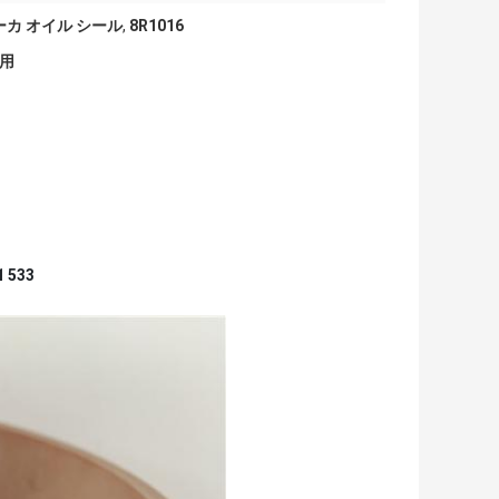
レーカ オイル シール
,
8R1016
使用
 533