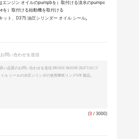
a）はエンジン オイルのpumpbを）取付ける淡水のpumpc
veeを）取付ける始動機を取付ける
,
ル キット、D375 油圧シリンダー オイル シール
接お問い合わせを送信
(
0
/ 3000)