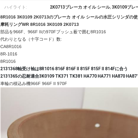
ハイライト:
2K0713ブレーカ オイル シール
,
3K0109ブ
8R1016 3K0109 2K0713のブレーカ オイル シールの水圧シリンダの
摩耗リングWR 8R1016 3K0109 2K0713
部品を966F、966F IIの970Fブッシュ薮で囲む8R1016
代わりとなる（十字コード）数:
CA8R1016
8R-1016
8R1016
2131368軸受け袖は8R1016 816F 816F II 815F 815F II 814Fに合う
2131365の忍耐適合3K0109 TK371 TK381 HA770 HA771 HA870 HA871
車輪の積込み機966F 966F II 970F