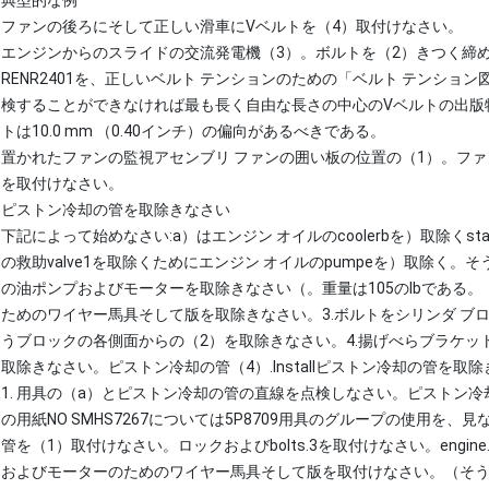
ファンの後ろにそして正しい滑車にVベルトを（4）取付けなさい。
エンジンからのスライドの交流発電機（3）。ボルトを（2）きつく締め、ベル
RENR2401を、正しいベルト テンションのための「ベルト テンショ
検することができなければ最も長く自由な長さの中心のVベルトの出版
トは10.0 mm （0.40インチ）の偏向があるべきである。
置かれたファンの監視アセンブリ ファンの囲い板の位置の（1）。フ
を取付けなさい。
ピストン冷却の管を取除きなさい
下記によって始めなさい:a）はエンジン オイルのcoolerbを）取除くst
の救助valve1を取除くためにエンジン オイルのpumpeを）取除く。そう
の油ポンプおよびモーターを取除きなさい（。重量は105のlbである。（47.3 
ためのワイヤー馬具そして版を取除きなさい。3.ボルトをシリンダ ブ
うブロックの各側面からの（2）を取除きなさい。4.揚げべらブラケッ
取除きなさい。ピストン冷却の管（4）.Installピストン冷却の管を取
1. 用具の（a）とピストン冷却の管の直線を点検しなさい。ピストン
の用紙NO SMHS7267については5P8709用具のグループの使用を
管を（1）取付けなさい。ロックおよびbolts.3を取付けなさい。engine.
およびモーターのためのワイヤー馬具そして版を取付けなさい。（そ