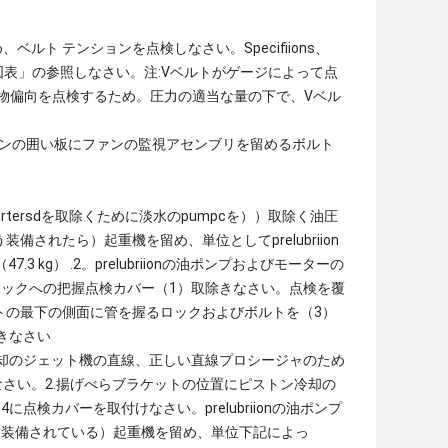
ト テンションを点検しなさい。Specifiions、
ン図表」の参照しなさい。注:Vベルトがゲージによって点
物偏向を点検するため。圧力の適当な量の下で、Vベル
ァンの囲い板にファンの監視アセンブリを留めるボルト
artersdを取除くために淡水のpumpcを））取除く油圧
装備されたら）起重機を留め、単位としてprelubriion
kg） .2。prelubriionの油ポンプおよびモーターの
ロックへの把握点検カバー（1）取除きなさい。点検を覆
トの最下の側面に管を握るロックおよびボルトを（3）
除きなさい
冷却のジェット機の直線、正しい直線プロシージャのため
、見なさい。2.揚げべらブラケットの位置にピストン冷却の
4に点検カバーを取付けなさい。prelubriionの油ポンプ
う装備されている）起重機を留め、単位下記によっ