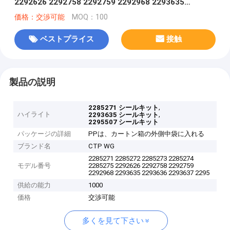
2292626 2292758 2292759 2292968 2293635
2293636 2293637 2295507 2295538 2295546
価格：交渉可能
MOQ：100
ベストプライス
接触
製品の説明
,
2285271 シールキット
ハイライト
,
2293635 シールキット
2295507 シールキット
パッケージの詳細
PPは、カートン箱の外側中袋に入れる
ブランド名
CTP WG
2285271 2285272 2285273 2285274
モデル番号
2285275 2292626 2292758 2292759
2292968 2293635 2293636 2293637 2295
供給の能力
1000
価格
交渉可能
多くを見て下さい