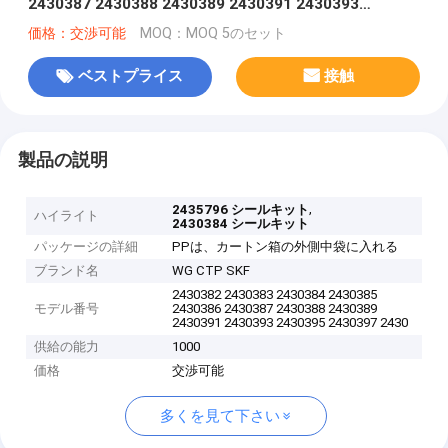
2430387 2430388 2430389 2430391 2430393
2430395 2430397 2430398 2432276 2435796
価格：交渉可能
MOQ：MOQ 5のセット
ベストプライス
接触
製品の説明
,
2435796 シールキット
ハイライト
2430384 シールキット
パッケージの詳細
PPは、カートン箱の外側中袋に入れる
ブランド名
WG CTP SKF
2430382 2430383 2430384 2430385
モデル番号
2430386 2430387 2430388 2430389
2430391 2430393 2430395 2430397 2430
供給の能力
1000
価格
交渉可能
多くを見て下さい