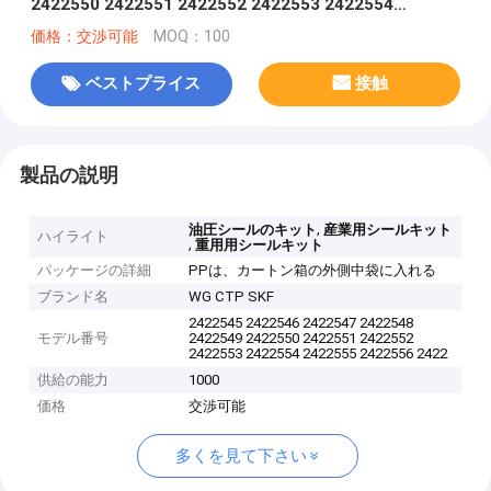
2422550 2422551 2422552 2422553 2422554
2422555 2422556 2422557 2422558 2426840
価格：交渉可能
MOQ：100
ベストプライス
接触
製品の説明
,
油圧シールのキット
産業用シールキット
ハイライト
,
重用用シールキット
パッケージの詳細
PPは、カートン箱の外側中袋に入れる
ブランド名
WG CTP SKF
2422545 2422546 2422547 2422548
モデル番号
2422549 2422550 2422551 2422552
2422553 2422554 2422555 2422556 2422
供給の能力
1000
価格
交渉可能
多くを見て下さい