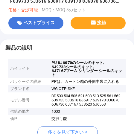
ト6J9733 5J3616 6J6917 6J9178 8J6070 6J6736
6J7167 5J3620 6J6553
価格：交渉可能
MOQ：MOQ 5のセット
ベストプライス
接触
製品の説明
,
PU 8J6070のシールのキット
,
6J9733シールのキット
ハイライト
6J7167ブーム シリンダー シールのキッ
ト
パッケージの詳細
PPは、カートン箱の外側中袋に入れる
ブランド名
WG CTP SKF
BD500 504 505 521 508 513 525 561 562
モデル番号
6J9733 5J3616 6J6917 6J9178 8J6070
6J6736 6J7167 5J3620 6J6553
供給の能力
1000
価格
交渉可能
多くを見て下さい